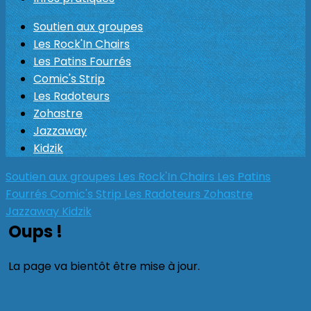
Soutien aux groupes
Les Rock'In Chairs
Les Patins Fourrés
Comic's Strip
Les Radoteurs
Zohastre
Jazzaway
Kidzik
Soutien aux groupes
Les Rock'In Chairs
Les Patins
Fourrés
Comic's Strip
Les Radoteurs
Zohastre
Jazzaway
Kidzik
Oups !
La page va bientôt être mise à jour.