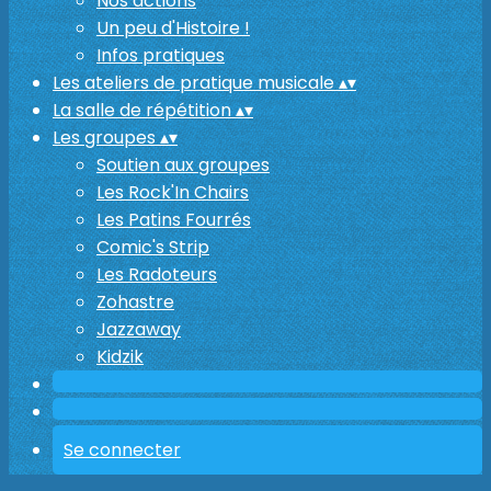
Nos actions
Un peu d'Histoire !
Infos pratiques
Les ateliers de pratique musicale
▴
▾
La salle de répétition
▴
▾
Les groupes
▴
▾
Soutien aux groupes
Les Rock'In Chairs
Les Patins Fourrés
Comic's Strip
Les Radoteurs
Zohastre
Jazzaway
Kidzik
Se connecter