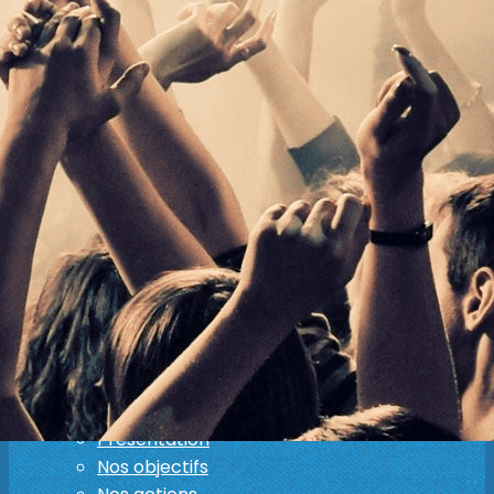
Exporter les lignes sélectionnées
Exporter toutes les colonnes
Exporter uniquement les colonnes affichées
Menu
Ajoutez un logo, un bouton, des réseaux sociaux
Cliquez pour éditer
A la Une !
▴
▾
Les évènements
▴
▾
Les concerts, demandez le programme !
Billetterie
Association Médiator
▴
▾
Présentation
Nos objectifs